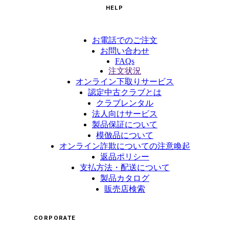
HELP
お電話でのご注文
お問い合わせ
FAQs
注文状況
オンライン下取りサービス
認定中古クラブとは
クラブレンタル
法人向けサービス
製品保証について
模倣品について
オンライン詐欺についての注意喚起
返品ポリシー
支払方法・配送について
製品カタログ
販売店検索
CORPORATE