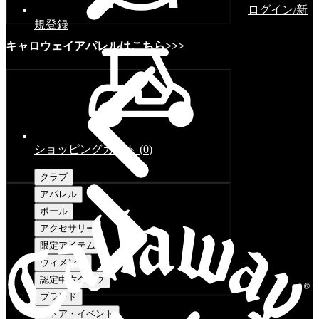
ログイン/新
規登録
キャロウェイアパレルはこちら>>>
ショッピングカート
(
0
)
クラブ
アパレル
ボール
アクセサリー
限定アイテム
ウィメンズ
認定中古クラブ
ブランド
ストア・イベント