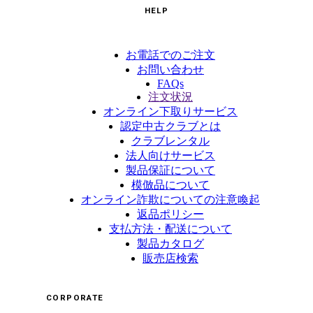
HELP
お電話でのご注文
お問い合わせ
FAQs
注文状況
オンライン下取りサービス
認定中古クラブとは
クラブレンタル
法人向けサービス
製品保証について
模倣品について
オンライン詐欺についての注意喚起
返品ポリシー
支払方法・配送について
製品カタログ
販売店検索
CORPORATE