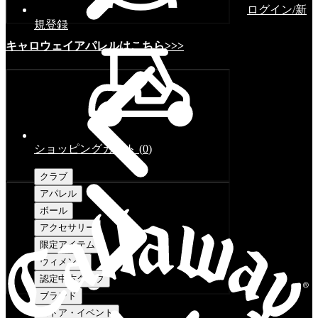
ログイン/新
規登録
キャロウェイアパレルはこちら>>>
ショッピングカート
(
0
)
クラブ
アパレル
ボール
アクセサリー
限定アイテム
ウィメンズ
認定中古クラブ
ブランド
ストア・イベント