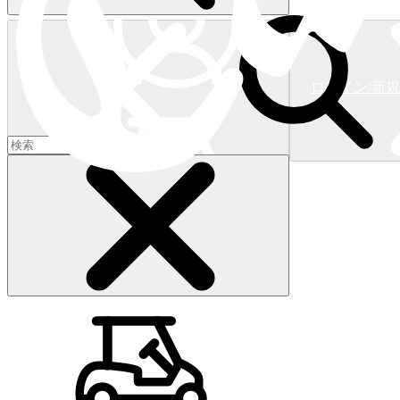
ログイン/新
ショッピングカート
(
0
)