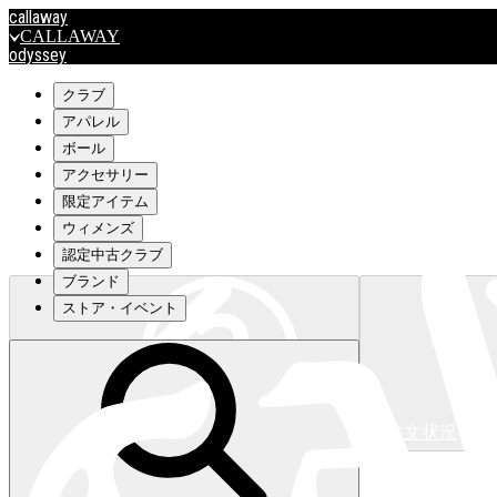
callaway
CALLAWAY
odyssey
ODYSSEY
travismathew
クラブ
アパレル
ボール
outlet
アクセサリー
OUTLET
限定アイテム
ウィメンズ
キャロウェイアパレルはこちら>>>
認定中古クラブ
ブランド
ストア・イベント
注文状況
キャロウェイアパレルはこちら>>>