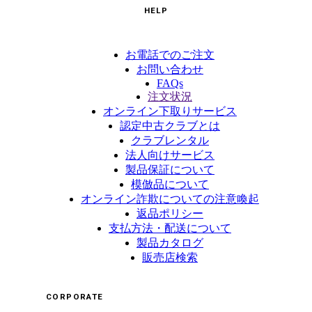
HELP
お電話でのご注文
お問い合わせ
FAQs
注文状況
オンライン下取りサービス
認定中古クラブとは
クラブレンタル
法人向けサービス
製品保証について
模倣品について
オンライン詐欺についての注意喚起
返品ポリシー
支払方法・配送について
製品カタログ
販売店検索
CORPORATE