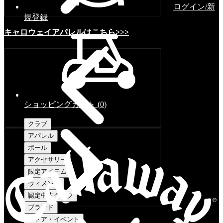
ログイン/新
規登録
キャロウェイアパレルはこちら>>>
ショッピングカート
(
0
)
クラブ
アパレル
ボール
アクセサリー
限定アイテム
ウィメンズ
認定中古クラブ
ブランド
ストア・イベント