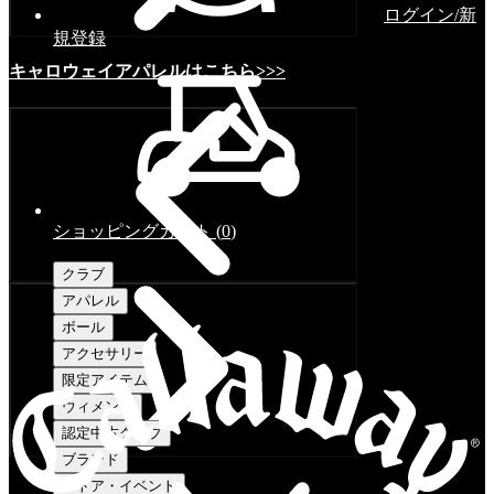
ログイン/新
規登録
キャロウェイアパレルはこちら>>>
ショッピングカート
(
0
)
クラブ
アパレル
ボール
アクセサリー
限定アイテム
ウィメンズ
認定中古クラブ
ブランド
ストア・イベント