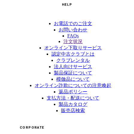
HELP
お電話でのご注文
お問い合わせ
FAQs
注文状況
オンライン下取りサービス
認定中古クラブとは
クラブレンタル
法人向けサービス
製品保証について
模倣品について
オンライン詐欺についての注意喚起
返品ポリシー
支払方法・配送について
製品カタログ
販売店検索
CORPORATE