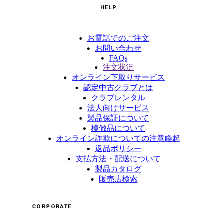
HELP
お電話でのご注文
お問い合わせ
FAQs
注文状況
オンライン下取りサービス
認定中古クラブとは
クラブレンタル
法人向けサービス
製品保証について
模倣品について
オンライン詐欺についての注意喚起
返品ポリシー
支払方法・配送について
製品カタログ
販売店検索
CORPORATE