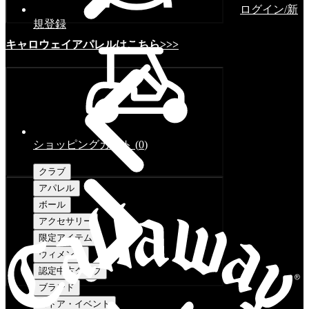
ログイン/新
規登録
キャロウェイアパレルはこちら>>>
ショッピングカート
(
0
)
クラブ
アパレル
ボール
アクセサリー
限定アイテム
ウィメンズ
認定中古クラブ
ブランド
ストア・イベント