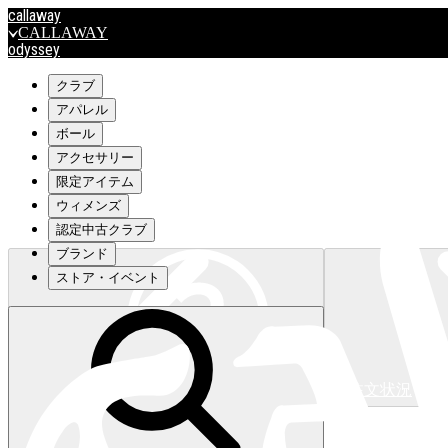
callaway
CALLAWAY
odyssey
ODYSSEY
travismathew
クラブ
アパレル
ボール
outlet
アクセサリー
OUTLET
限定アイテム
ウィメンズ
キャロウェイアパレルはこちら>>>
認定中古クラブ
ブランド
ストア・イベント
注文状況
キャロウェイアパレルはこちら>>>