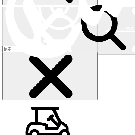
ログイン/新
ショッピングカート
(
0
)