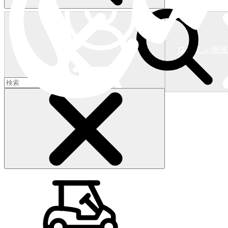
ログイン/新
ショッピングカート
(
0
)