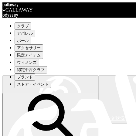
callaway
CALLAWAY
odyssey
ODYSSEY
travismathew
クラブ
アパレル
ボール
outlet
アクセサリー
OUTLET
限定アイテム
ウィメンズ
キャロウェイアパレルはこちら>>>
認定中古クラブ
ブランド
ストア・イベント
注文状況
キャロウェイアパレルはこちら>>>