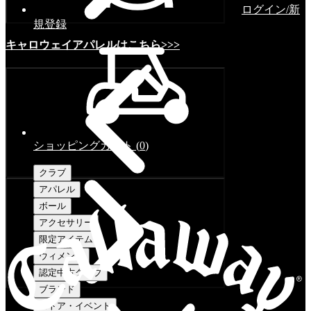
ログイン/新
規登録
キャロウェイアパレルはこちら>>>
ショッピングカート
(
0
)
クラブ
アパレル
ボール
アクセサリー
限定アイテム
ウィメンズ
認定中古クラブ
ブランド
ストア・イベント