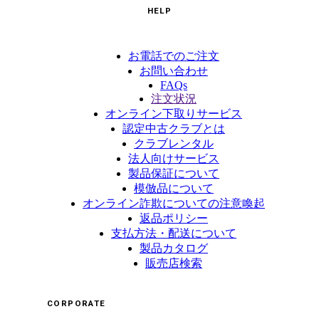
HELP
お電話でのご注文
お問い合わせ
FAQs
注文状況
オンライン下取りサービス
認定中古クラブとは
クラブレンタル
法人向けサービス
製品保証について
模倣品について
オンライン詐欺についての注意喚起
返品ポリシー
支払方法・配送について
製品カタログ
販売店検索
CORPORATE