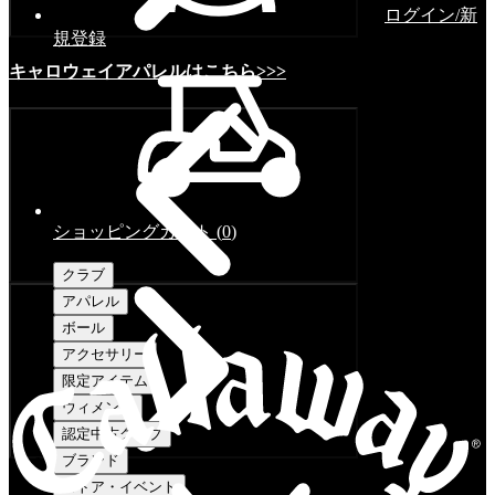
ログイン/新
規登録
キャロウェイアパレルはこちら>>>
ショッピングカート
(
0
)
クラブ
アパレル
ボール
アクセサリー
限定アイテム
ウィメンズ
認定中古クラブ
ブランド
ストア・イベント