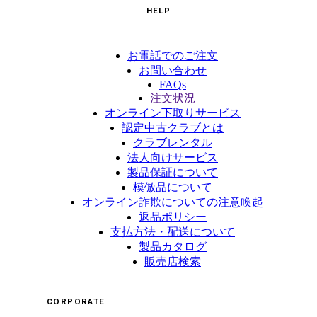
HELP
お電話でのご注文
お問い合わせ
FAQs
注文状況
オンライン下取りサービス
認定中古クラブとは
クラブレンタル
法人向けサービス
製品保証について
模倣品について
オンライン詐欺についての注意喚起
返品ポリシー
支払方法・配送について
製品カタログ
販売店検索
CORPORATE