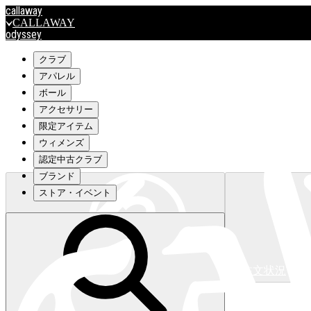
callaway
CALLAWAY
odyssey
ODYSSEY
travismathew
クラブ
アパレル
ボール
outlet
アクセサリー
OUTLET
限定アイテム
ウィメンズ
キャロウェイアパレルはこちら>>>
認定中古クラブ
ブランド
ストア・イベント
注文状況
キャロウェイアパレルはこちら>>>