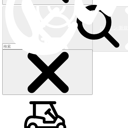
ログイン/新
ショッピングカート
(
0
)