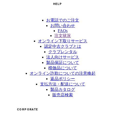
HELP
お電話でのご注文
お問い合わせ
FAQs
注文状況
オンライン下取りサービス
認定中古クラブとは
クラブレンタル
法人向けサービス
製品保証について
模倣品について
オンライン詐欺についての注意喚起
返品ポリシー
支払方法・配送について
製品カタログ
販売店検索
CORPORATE