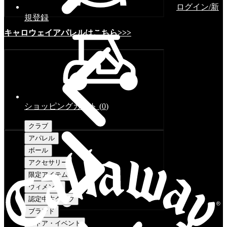
ログイン/新
規登録
キャロウェイアパレルはこちら>>>
ショッピングカート
(
0
)
クラブ
アパレル
ボール
アクセサリー
限定アイテム
ウィメンズ
認定中古クラブ
ブランド
ストア・イベント