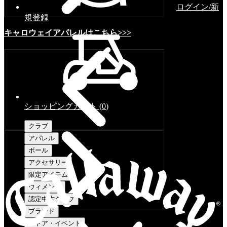
ログイン/新
規登録
キャロウェイアパレルはこちら>>>
ショッピングカート
(
0
)
クラブ
アパレル
ボール
アクセサリー
限定アイテム
ウィメンズ
認定中古クラブ
ブランド
ストア・イベント