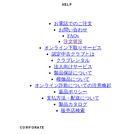
HELP
お電話でのご注文
お問い合わせ
FAQs
注文状況
オンライン下取りサービス
認定中古クラブとは
クラブレンタル
法人向けサービス
製品保証について
模倣品について
オンライン詐欺についての注意喚起
返品ポリシー
支払方法・配送について
製品カタログ
販売店検索
CORPORATE