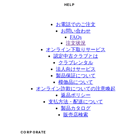
HELP
お電話でのご注文
お問い合わせ
FAQs
注文状況
オンライン下取りサービス
認定中古クラブとは
クラブレンタル
法人向けサービス
製品保証について
模倣品について
オンライン詐欺についての注意喚起
返品ポリシー
支払方法・配送について
製品カタログ
販売店検索
CORPORATE