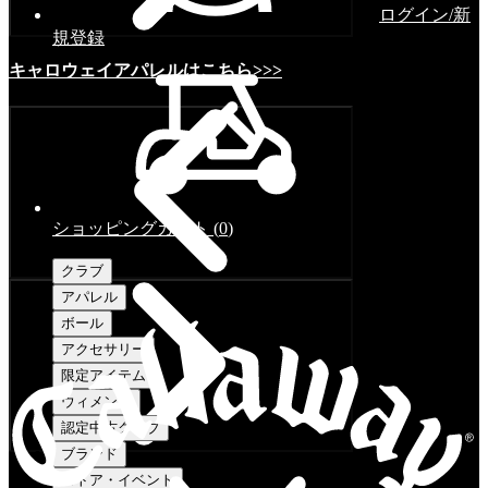
ログイン/新
規登録
キャロウェイアパレルはこちら>>>
ショッピングカート
(
0
)
クラブ
アパレル
ボール
アクセサリー
限定アイテム
ウィメンズ
認定中古クラブ
ブランド
ストア・イベント