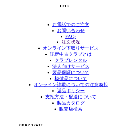
HELP
お電話でのご注文
お問い合わせ
FAQs
注文状況
オンライン下取りサービス
認定中古クラブとは
クラブレンタル
法人向けサービス
製品保証について
模倣品について
オンライン詐欺についての注意喚起
返品ポリシー
支払方法・配送について
製品カタログ
販売店検索
CORPORATE