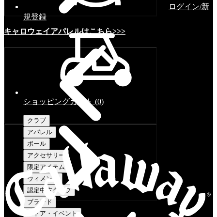
ログイン/新
規登録
キャロウェイアパレルはこちら>>>
ショッピングカート
(
0
)
クラブ
アパレル
ボール
アクセサリー
限定アイテム
ウィメンズ
認定中古クラブ
ブランド
ストア・イベント