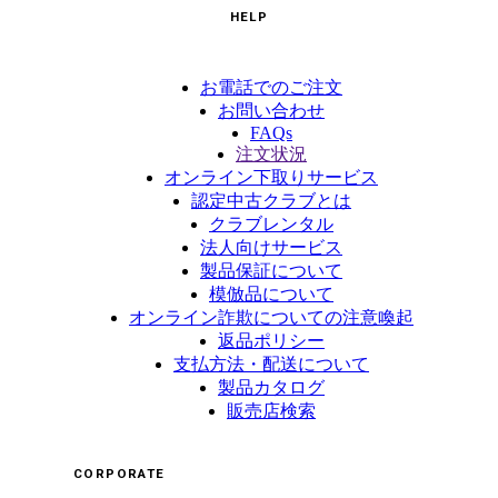
HELP
お電話でのご注文
お問い合わせ
FAQs
注文状況
オンライン下取りサービス
認定中古クラブとは
クラブレンタル
法人向けサービス
製品保証について
模倣品について
オンライン詐欺についての注意喚起
返品ポリシー
支払方法・配送について
製品カタログ
販売店検索
CORPORATE