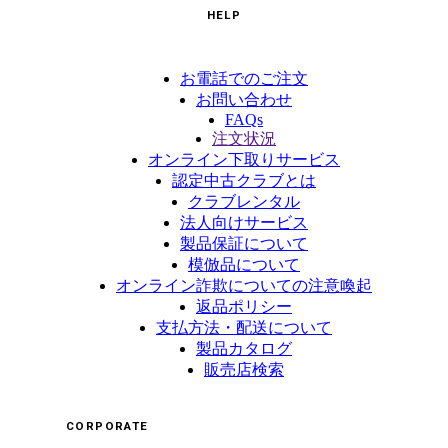
HELP
お電話でのご注文
お問い合わせ
FAQs
注文状況
オンライン下取りサービス
認定中古クラブとは
クラブレンタル
法人向けサービス
製品保証について
模倣品について
オンライン詐欺についての注意喚起
返品ポリシー
支払方法・配送について
製品カタログ
販売店検索
CORPORATE