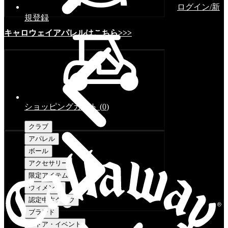
ログイン/新
規登録
キャロウェイアパレルはこちら>>>
ショッピングカート
(
0
)
クラブ
アパレル
ボール
アクセサリー
限定アイテム
ウィメンズ
認定中古クラブ
ブランド
ストア・イベント