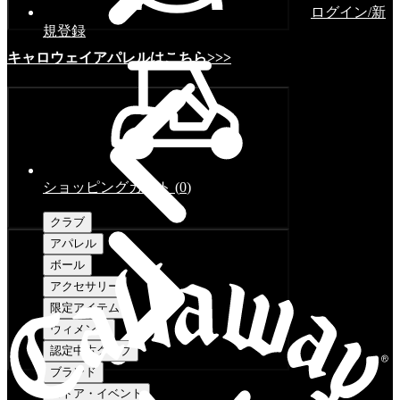
ログイン/新
規登録
キャロウェイアパレルはこちら>>>
ショッピングカート
(
0
)
クラブ
アパレル
ボール
アクセサリー
限定アイテム
ウィメンズ
認定中古クラブ
ブランド
ストア・イベント