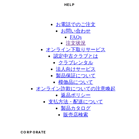
HELP
お電話でのご注文
お問い合わせ
FAQs
注文状況
オンライン下取りサービス
認定中古クラブとは
クラブレンタル
法人向けサービス
製品保証について
模倣品について
オンライン詐欺についての注意喚起
返品ポリシー
支払方法・配送について
製品カタログ
販売店検索
CORPORATE