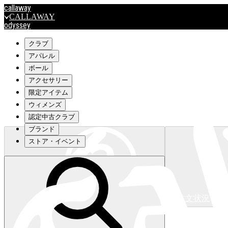
callaway
CALLAWAY
odyssey
ODYSSEY
travismathew
クラブ
アパレル
ボール
outlet
アクセサリー
OUTLET
限定アイテム
ウィメンズ
キャロウェイアパレルはこちら>>>
認定中古クラブ
ブランド
ストア・イベント
注文状況
キャロウェイアパレルはこちら>>>