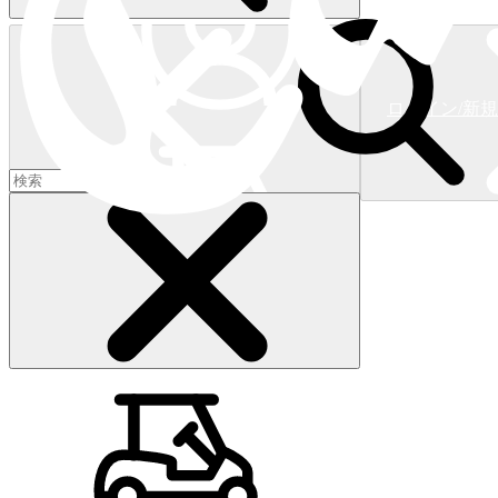
ログイン/新
ショッピングカート
(
0
)