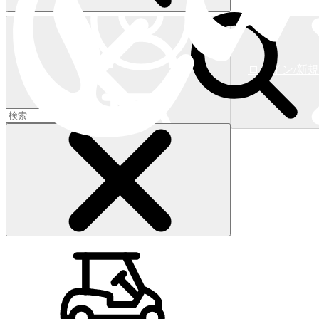
ログイン/新
ショッピングカート
(
0
)