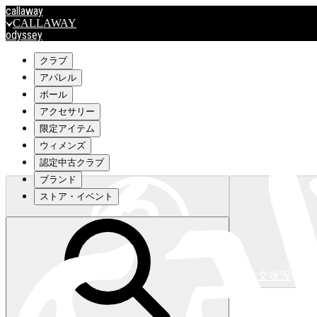
callaway
CALLAWAY
odyssey
ODYSSEY
travismathew
クラブ
アパレル
ボール
outlet
アクセサリー
OUTLET
限定アイテム
ウィメンズ
キャロウェイアパレルはこちら>>>
認定中古クラブ
ブランド
ストア・イベント
注文状況
キャロウェイアパレルはこちら>>>