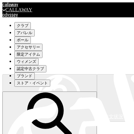
callaway
CALLAWAY
odyssey
ODYSSEY
travismathew
クラブ
アパレル
ボール
outlet
アクセサリー
OUTLET
限定アイテム
ウィメンズ
キャロウェイアパレルはこちら>>>
認定中古クラブ
ブランド
ストア・イベント
注文状況
キャロウェイアパレルはこちら>>>