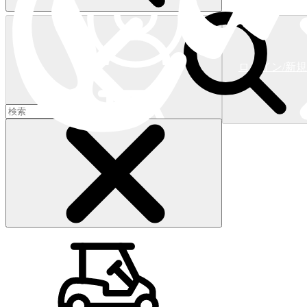
ログイン/新
ショッピングカート
(
0
)