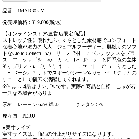
品番：1MAB303JV
発売時価格：¥19,800(税込)
【オンラインストア/直営店限定商品】
ストレッチ性に優れたふっくらとした素材感でコンフォート
な着心地が魅力の大人カジュアルフーディー。肌触りのソフ
トなCloud Collectionのフリース素材にスパンデックスをプラ
ス。フィット感を高めるカンガルーポケットと同系色の立体
的なプリントロゴがさりげないアクセント。ゆったりとした
オーバーシルエットでスポーツシーンやリラックスタイムの
ウェアとして幅広く活躍してくれます。
※画像の商品はサンプルです。実際の商品と仕様、色味が若
干異なる場合があります。
素材：レーヨン 62% 綿 33% ポリウレタン 5%
原産国：PERU
●実寸サイズ
実寸サイズは、商品の仕上がりサイズになります。