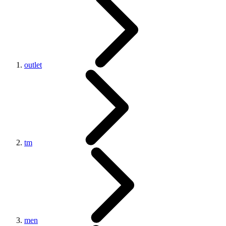
outlet
tm
men