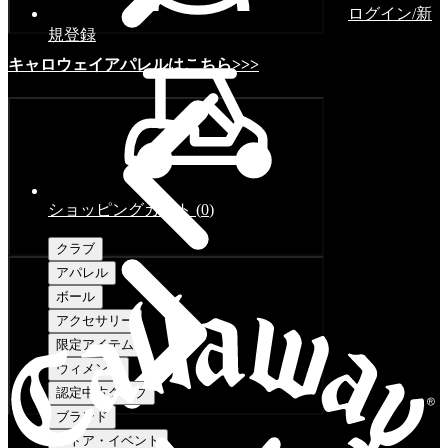
ログイン/新
規登録
キャロウェイアパレルはこちら>>>
ショッピングカート
(
0
)
クラブ
アパレル
ボール
アクセサリー
限定アイテム
ウィメンズ
認定中古クラブ
ブランド
ストア・イベント