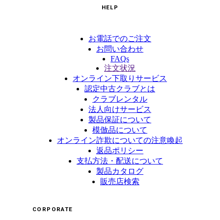
HELP
お電話でのご注文
お問い合わせ
FAQs
注文状況
オンライン下取りサービス
認定中古クラブとは
クラブレンタル
法人向けサービス
製品保証について
模倣品について
オンライン詐欺についての注意喚起
返品ポリシー
支払方法・配送について
製品カタログ
販売店検索
CORPORATE