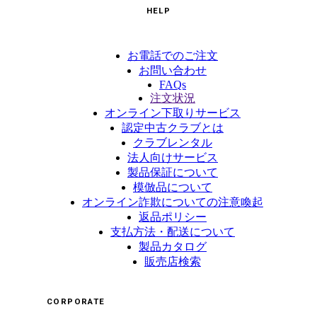
HELP
お電話でのご注文
お問い合わせ
FAQs
注文状況
オンライン下取りサービス
認定中古クラブとは
クラブレンタル
法人向けサービス
製品保証について
模倣品について
オンライン詐欺についての注意喚起
返品ポリシー
支払方法・配送について
製品カタログ
販売店検索
CORPORATE