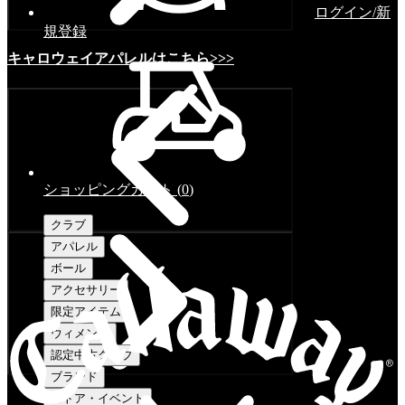
ログイン/新
規登録
キャロウェイアパレルはこちら>>>
ショッピングカート
(
0
)
クラブ
アパレル
ボール
アクセサリー
限定アイテム
ウィメンズ
認定中古クラブ
ブランド
ストア・イベント