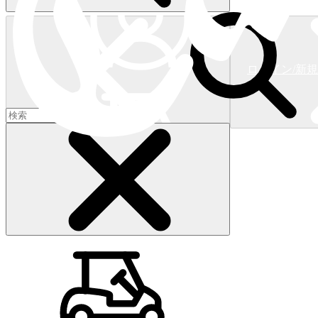
ログイン/新
ショッピングカート
(
0
)