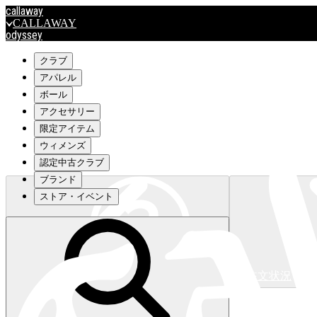
callaway
CALLAWAY
odyssey
ODYSSEY
travismathew
クラブ
アパレル
ボール
outlet
アクセサリー
OUTLET
限定アイテム
ウィメンズ
キャロウェイアパレルはこちら>>>
認定中古クラブ
ブランド
ストア・イベント
注文状況
キャロウェイアパレルはこちら>>>