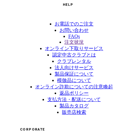
HELP
お電話でのご注文
お問い合わせ
FAQs
注文状況
オンライン下取りサービス
認定中古クラブとは
クラブレンタル
法人向けサービス
製品保証について
模倣品について
オンライン詐欺についての注意喚起
返品ポリシー
支払方法・配送について
製品カタログ
販売店検索
CORPORATE