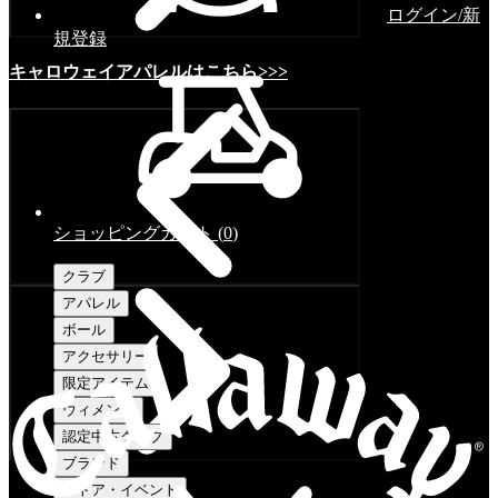
ログイン/新
規登録
キャロウェイアパレルはこちら>>>
ショッピングカート
(
0
)
クラブ
アパレル
ボール
アクセサリー
限定アイテム
ウィメンズ
認定中古クラブ
ブランド
ストア・イベント