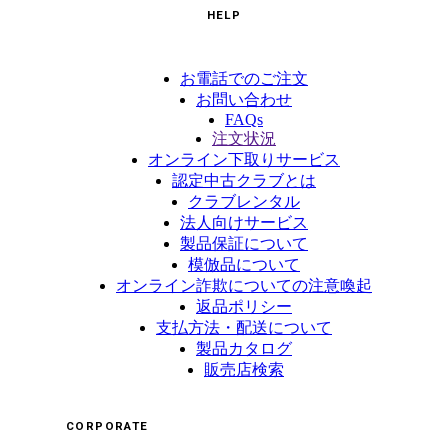
HELP
お電話でのご注文
お問い合わせ
FAQs
注文状況
オンライン下取りサービス
認定中古クラブとは
クラブレンタル
法人向けサービス
製品保証について
模倣品について
オンライン詐欺についての注意喚起
返品ポリシー
支払方法・配送について
製品カタログ
販売店検索
CORPORATE