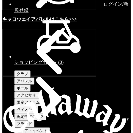
ログイン/新
規登録
キャロウェイアパレルはこちら>>>
ショッピングカート
(
0
)
クラブ
アパレル
ボール
アクセサリー
限定アイテム
ウィメンズ
認定中古クラブ
ブランド
ストア・イベント