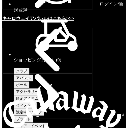
ログイン/新
規登録
キャロウェイアパレルはこちら>>>
ショッピングカート
(
0
)
クラブ
アパレル
ボール
アクセサリー
限定アイテム
ウィメンズ
認定中古クラブ
ブランド
ストア・イベント