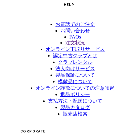
HELP
お電話でのご注文
お問い合わせ
FAQs
注文状況
オンライン下取りサービス
認定中古クラブとは
クラブレンタル
法人向けサービス
製品保証について
模倣品について
オンライン詐欺についての注意喚起
返品ポリシー
支払方法・配送について
製品カタログ
販売店検索
CORPORATE