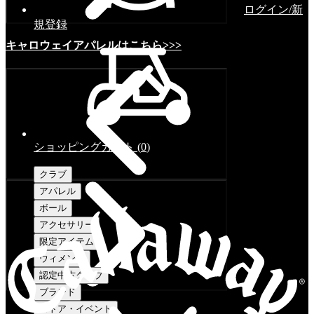
ログイン/新
規登録
キャロウェイアパレルはこちら>>>
ショッピングカート
(
0
)
クラブ
アパレル
ボール
アクセサリー
限定アイテム
ウィメンズ
認定中古クラブ
ブランド
ストア・イベント