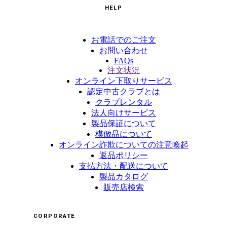
HELP
お電話でのご注文
お問い合わせ
FAQs
注文状況
オンライン下取りサービス
認定中古クラブとは
クラブレンタル
法人向けサービス
製品保証について
模倣品について
オンライン詐欺についての注意喚起
返品ポリシー
支払方法・配送について
製品カタログ
販売店検索
CORPORATE