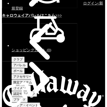
ログイン/新
規登録
キャロウェイアパレルはこちら>>>
ショッピングカート
(
0
)
クラブ
アパレル
ボール
アクセサリー
限定アイテム
ウィメンズ
認定中古クラブ
ブランド
ストア・イベント