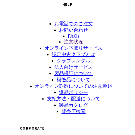
HELP
お電話でのご注文
お問い合わせ
FAQs
注文状況
オンライン下取りサービス
認定中古クラブとは
クラブレンタル
法人向けサービス
製品保証について
模倣品について
オンライン詐欺についての注意喚起
返品ポリシー
支払方法・配送について
製品カタログ
販売店検索
CORPORATE