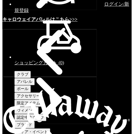
ログイン/新
規登録
キャロウェイアパレルはこちら>>>
ショッピングカート
(
0
)
クラブ
アパレル
ボール
アクセサリー
限定アイテム
ウィメンズ
認定中古クラブ
ブランド
ストア・イベント