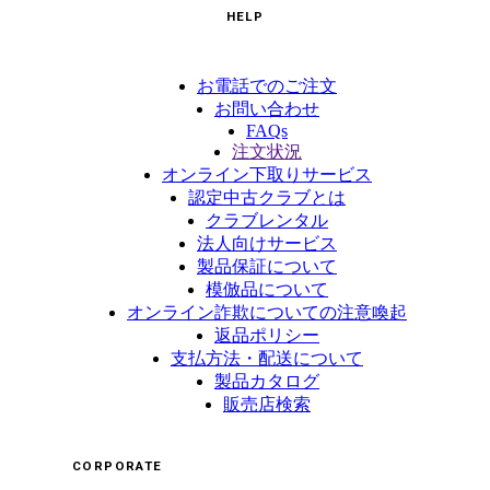
HELP
お電話でのご注文
お問い合わせ
FAQs
注文状況
オンライン下取りサービス
認定中古クラブとは
クラブレンタル
法人向けサービス
製品保証について
模倣品について
オンライン詐欺についての注意喚起
返品ポリシー
支払方法・配送について
製品カタログ
販売店検索
CORPORATE