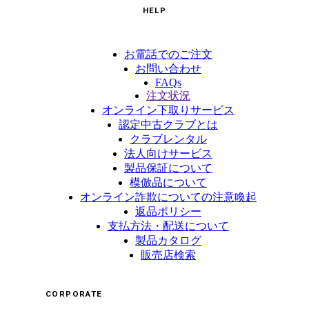
HELP
お電話でのご注文
お問い合わせ
FAQs
注文状況
オンライン下取りサービス
認定中古クラブとは
クラブレンタル
法人向けサービス
製品保証について
模倣品について
オンライン詐欺についての注意喚起
返品ポリシー
支払方法・配送について
製品カタログ
販売店検索
CORPORATE