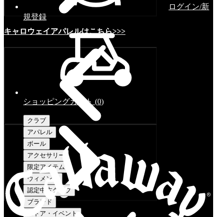
ログイン/新
規登録
キャロウェイアパレルはこちら>>>
ショッピングカート
(
0
)
クラブ
アパレル
ボール
アクセサリー
限定アイテム
ウィメンズ
認定中古クラブ
ブランド
ストア・イベント