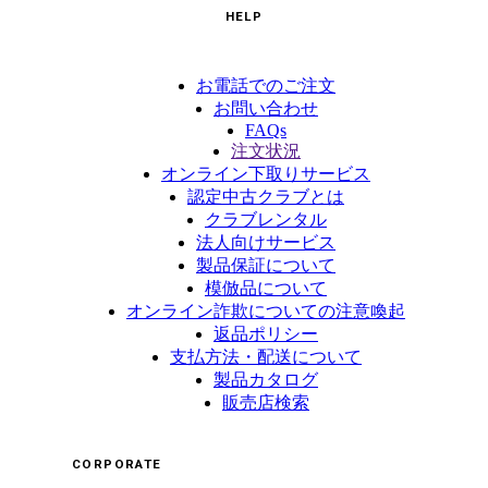
HELP
お電話でのご注文
お問い合わせ
FAQs
注文状況
オンライン下取りサービス
認定中古クラブとは
クラブレンタル
法人向けサービス
製品保証について
模倣品について
オンライン詐欺についての注意喚起
返品ポリシー
支払方法・配送について
製品カタログ
販売店検索
CORPORATE