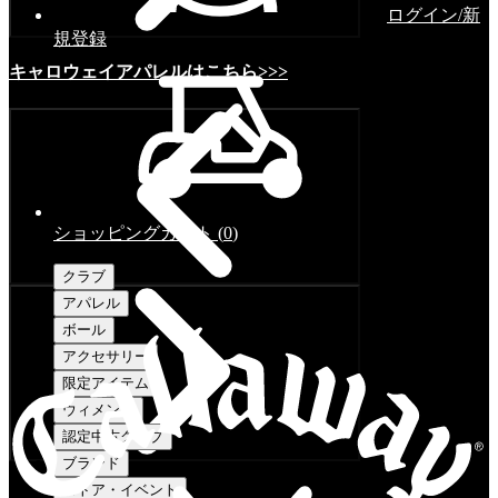
ログイン/新
規登録
キャロウェイアパレルはこちら>>>
ショッピングカート
(
0
)
クラブ
アパレル
ボール
アクセサリー
限定アイテム
ウィメンズ
認定中古クラブ
ブランド
ストア・イベント