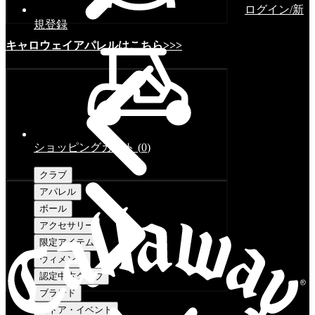
ログイン/新
規登録
キャロウェイアパレルはこちら>>>
ショッピングカート
(
0
)
クラブ
アパレル
ボール
アクセサリー
限定アイテム
ウィメンズ
認定中古クラブ
ブランド
ストア・イベント