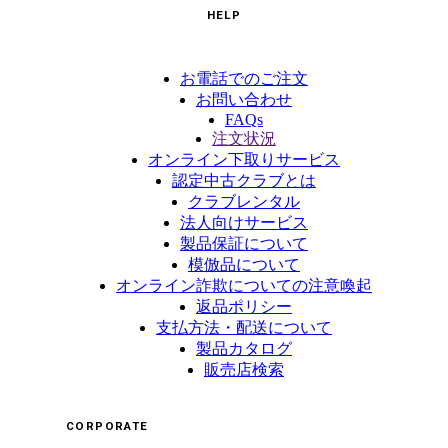
HELP
お電話でのご注文
お問い合わせ
FAQs
注文状況
オンライン下取りサービス
認定中古クラブとは
クラブレンタル
法人向けサービス
製品保証について
模倣品について
オンライン詐欺についての注意喚起
返品ポリシー
支払方法・配送について
製品カタログ
販売店検索
CORPORATE