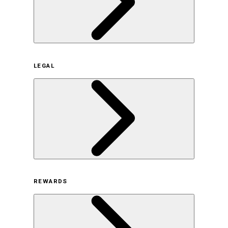
企業概要
LEGAL
サステナビリティの取り組み（日本）
サステナビリティの取り組み（米国/英語）
ヒストリー
採用情報
利用規約
REWARDS
オンラインストア利用規約
プライバシーポリシー
特定商取引法に基づく表示
古物営業法に基づく表示