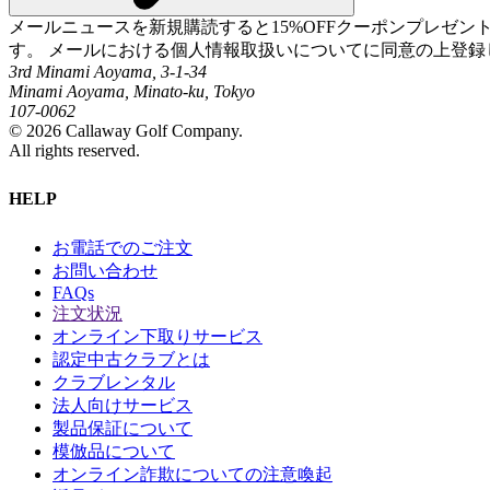
メールニュースを新規購読すると15%OFFクーポンプレゼ
す。 メールにおける個人情報取扱いについてに同意の上登録
3rd Minami Aoyama, 3-1-34
Minami Aoyama, Minato-ku, Tokyo
107-0062
©
2026
Callaway Golf Company.
All rights reserved.
HELP
お電話でのご注文
お問い合わせ
FAQs
注文状況
オンライン下取りサービス
認定中古クラブとは
クラブレンタル
法人向けサービス
製品保証について
模倣品について
オンライン詐欺についての注意喚起