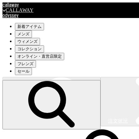
callaway
CALLAWAY
odyssey
ODYSSEY
travismathew
新着アイテム
メンズ
ウィメンズ
outlet
コレクション
OUTLET
オンライン・直営店限定
フレンズ
キャロウェイアパレルはこちら>>>
セール
注文状況
キャロウェイアパレルはこちら>>>