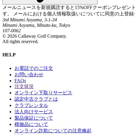
メールニュースを新規購読すると15%OFFクーポンプレゼ
す。 メールにおける個人情報取扱いについてに同意の上登録
3rd Minami Aoyama, 3-1-34
Minami Aoyama, Minato-ku, Tokyo
107-0062
©
2026
Callaway Golf Company.
All rights reserved.
HELP
お電話でのご注文
お問い合わせ
FAQs
注文状況
オンライン下取りサービス
認定中古クラブとは
クラブレンタル
法人向けサービス
製品保証について
模倣品について
オンライン詐欺についての注意喚起