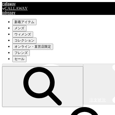
callaway
CALLAWAY
odyssey
ODYSSEY
travismathew
新着アイテム
メンズ
ウィメンズ
outlet
コレクション
OUTLET
オンライン・直営店限定
フレンズ
キャロウェイアパレルはこちら>>>
セール
注文状況
キャロウェイアパレルはこちら>>>