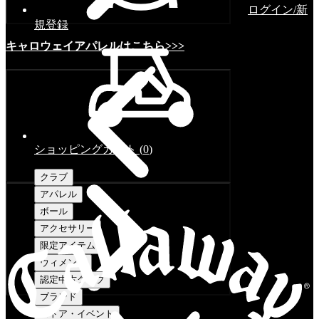
ログイン/新
規登録
キャロウェイアパレルはこちら>>>
ショッピングカート
(
0
)
クラブ
アパレル
ボール
アクセサリー
限定アイテム
ウィメンズ
認定中古クラブ
ブランド
ストア・イベント