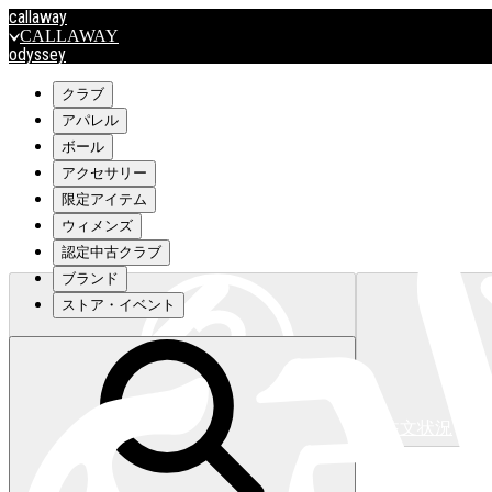
callaway
CALLAWAY
odyssey
ODYSSEY
travismathew
クラブ
アパレル
ボール
outlet
アクセサリー
OUTLET
限定アイテム
ウィメンズ
キャロウェイアパレルはこちら>>>
認定中古クラブ
ブランド
ストア・イベント
注文状況
キャロウェイアパレルはこちら>>>