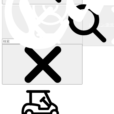
ログイン/新
ショッピングカート
(
0
)