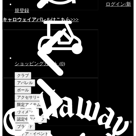
ログイン/新
規登録
キャロウェイアパレルはこちら>>>
ショッピングカート
(
0
)
クラブ
アパレル
ボール
アクセサリー
限定アイテム
ウィメンズ
認定中古クラブ
ブランド
ストア・イベント