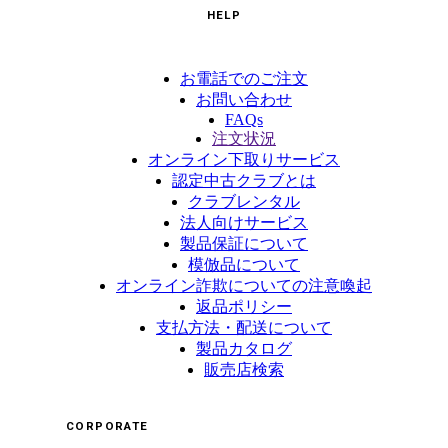
HELP
お電話でのご注文
お問い合わせ
FAQs
注文状況
オンライン下取りサービス
認定中古クラブとは
クラブレンタル
法人向けサービス
製品保証について
模倣品について
オンライン詐欺についての注意喚起
返品ポリシー
支払方法・配送について
製品カタログ
販売店検索
CORPORATE