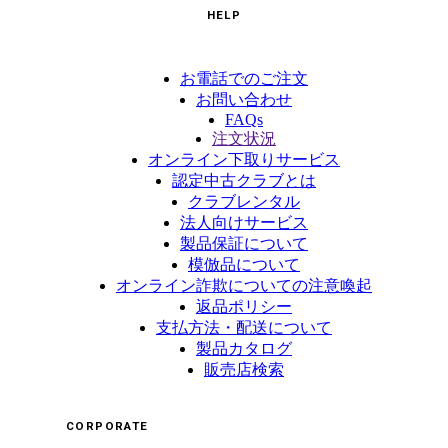
HELP
お電話でのご注文
お問い合わせ
FAQs
注文状況
オンライン下取りサービス
認定中古クラブとは
クラブレンタル
法人向けサービス
製品保証について
模倣品について
オンライン詐欺についての注意喚起
返品ポリシー
支払方法・配送について
製品カタログ
販売店検索
CORPORATE