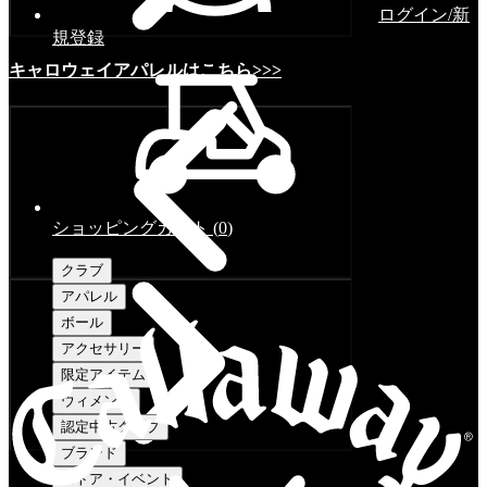
ログイン/新
規登録
キャロウェイアパレルはこちら>>>
ショッピングカート
(
0
)
クラブ
アパレル
ボール
アクセサリー
限定アイテム
ウィメンズ
認定中古クラブ
ブランド
ストア・イベント