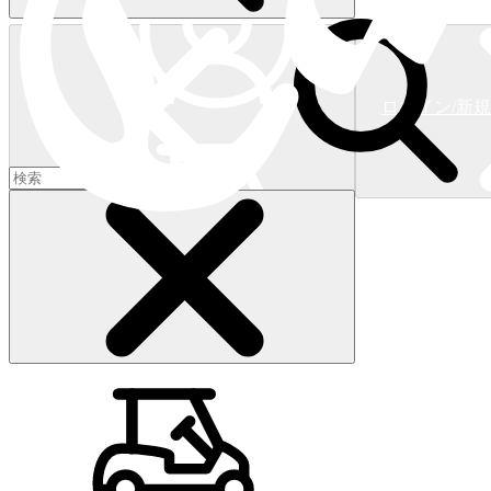
ログイン/新
ショッピングカート
(
0
)