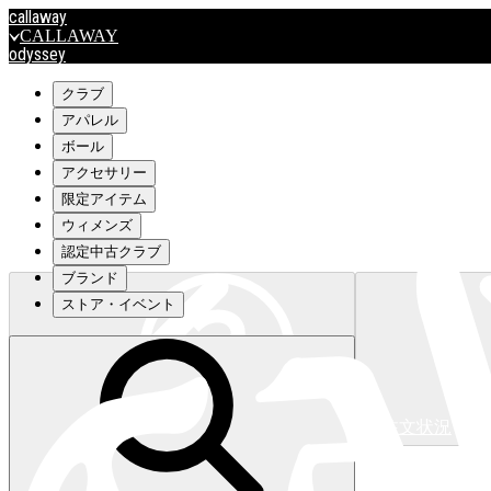
callaway
CALLAWAY
odyssey
ODYSSEY
travismathew
クラブ
アパレル
ボール
outlet
アクセサリー
OUTLET
限定アイテム
ウィメンズ
キャロウェイアパレルはこちら>>>
認定中古クラブ
ブランド
ストア・イベント
注文状況
キャロウェイアパレルはこちら>>>