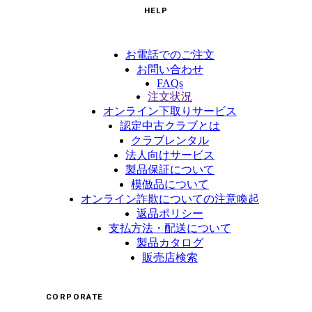
HELP
お電話でのご注文
お問い合わせ
FAQs
注文状況
オンライン下取りサービス
認定中古クラブとは
クラブレンタル
法人向けサービス
製品保証について
模倣品について
オンライン詐欺についての注意喚起
返品ポリシー
支払方法・配送について
製品カタログ
販売店検索
CORPORATE