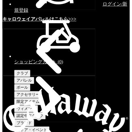
ログイン/新
規登録
キャロウェイアパレルはこちら>>>
ショッピングカート
(
0
)
クラブ
アパレル
ボール
アクセサリー
限定アイテム
ウィメンズ
認定中古クラブ
ブランド
ストア・イベント