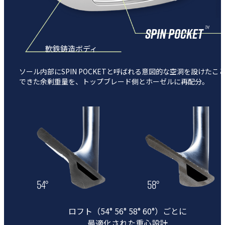
SPIN POCKET
TM
軟鉄鋳造ボディ
ソール内部にSPIN POCKETと呼ばれる意図的な空洞を設けたこ
できた余剰重量を、トップブレード側とホーゼルに再配分。
54°
58°
ロフト（54° 56° 58° 60°）ごとに
最適化された重心設計