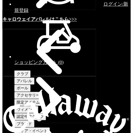
ログイン/新
規登録
キャロウェイアパレルはこちら>>>
ショッピングカート
(
0
)
クラブ
アパレル
ボール
アクセサリー
限定アイテム
ウィメンズ
認定中古クラブ
ブランド
ストア・イベント