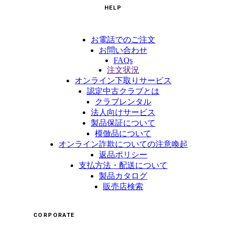
HELP
お電話でのご注文
お問い合わせ
FAQs
注文状況
オンライン下取りサービス
認定中古クラブとは
クラブレンタル
法人向けサービス
製品保証について
模倣品について
オンライン詐欺についての注意喚起
返品ポリシー
支払方法・配送について
製品カタログ
販売店検索
CORPORATE