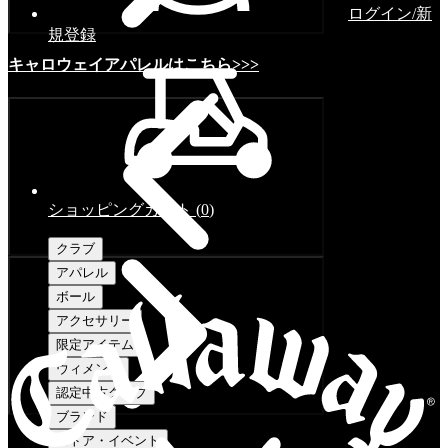
ログイン/新
規登録
キャロウェイアパレルはこちら>>>
ショッピングカート
(
0
)
クラブ
アパレル
ボール
アクセサリー
限定アイテム
ウィメンズ
認定中古クラブ
ブランド
ストア・イベント