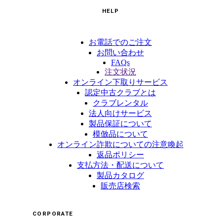
HELP
お電話でのご注文
お問い合わせ
FAQs
注文状況
オンライン下取りサービス
認定中古クラブとは
クラブレンタル
法人向けサービス
製品保証について
模倣品について
オンライン詐欺についての注意喚起
返品ポリシー
支払方法・配送について
製品カタログ
販売店検索
CORPORATE