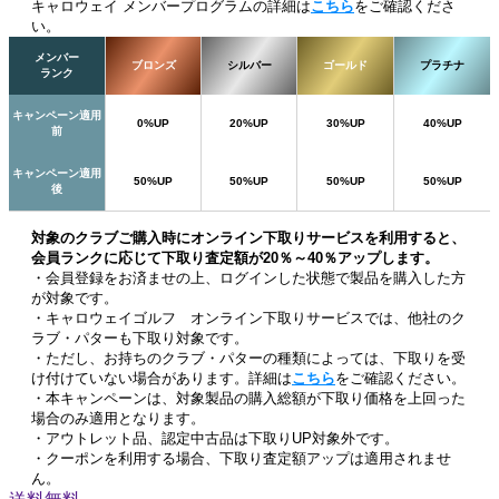
キャロウェイ メンバープログラムの詳細は
こちら
をご確認くださ
い。
メンバー
ブロンズ
シルバー
ゴールド
プラチナ
ランク
キャンペーン適用
0%UP
20%UP
30%UP
40%UP
前
キャンペーン適用
50%UP
50%UP
50%UP
50%UP
後
対象のクラブご購入時にオンライン下取りサービスを利用すると、
会員ランクに応じて下取り査定額が20％～40％アップします。
・会員登録をお済ませの上、ログインした状態で製品を購入した方
が対象です。
・キャロウェイゴルフ オンライン下取りサービスでは、他社のク
ラブ・パターも下取り対象です。
・ただし、お持ちのクラブ・パターの種類によっては、下取りを受
け付けていない場合があります。詳細は
こちら
をご確認ください。
・本キャンペーンは、対象製品の購入総額が下取り価格を上回った
場合のみ適用となります。
・アウトレット品、認定中古品は下取りUP対象外です。
・クーポンを利用する場合、下取り査定額アップは適用されませ
ん。