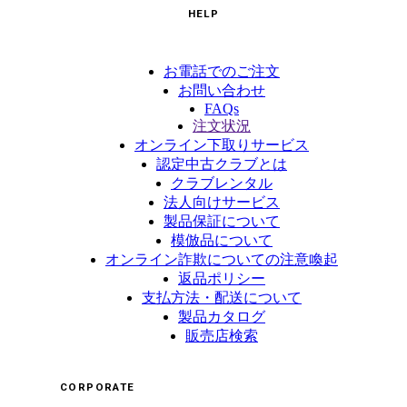
HELP
お電話でのご注文
お問い合わせ
FAQs
注文状況
オンライン下取りサービス
認定中古クラブとは
クラブレンタル
法人向けサービス
製品保証について
模倣品について
オンライン詐欺についての注意喚起
返品ポリシー
支払方法・配送について
製品カタログ
販売店検索
CORPORATE