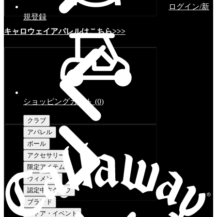
ログイン/新
規登録
キャロウェイアパレルはこちら>>>
ショッピングカート
(
0
)
クラブ
アパレル
ボール
アクセサリー
限定アイテム
ウィメンズ
認定中古クラブ
ブランド
ストア・イベント