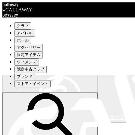
callaway
CALLAWAY
odyssey
ODYSSEY
travismathew
クラブ
アパレル
ボール
outlet
アクセサリー
OUTLET
限定アイテム
ウィメンズ
キャロウェイアパレルはこちら>>>
認定中古クラブ
ブランド
ストア・イベント
注文状況
キャロウェイアパレルはこちら>>>