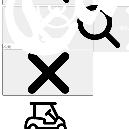
ログイン/新
ショッピングカート
(
0
)