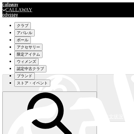
callaway
CALLAWAY
odyssey
ODYSSEY
travismathew
クラブ
アパレル
ボール
outlet
アクセサリー
OUTLET
限定アイテム
ウィメンズ
キャロウェイアパレルはこちら>>>
認定中古クラブ
ブランド
ストア・イベント
注文状況
キャロウェイアパレルはこちら>>>