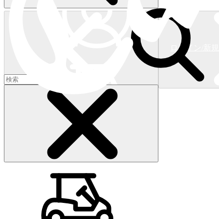
ログイン/新
ショッピングカート
(
0
)