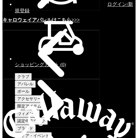
ログイン/新
規登録
キャロウェイアパレルはこちら>>>
ショッピングカート
(
0
)
クラブ
アパレル
ボール
アクセサリー
限定アイテム
ウィメンズ
認定中古クラブ
ブランド
ストア・イベント