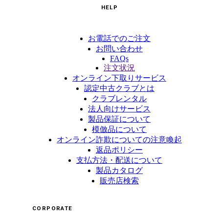
HELP
お電話でのご注文
お問い合わせ
FAQs
注文状況
オンライン下取りサービス
認定中古クラブとは
クラブレンタル
法人向けサービス
製品保証について
模倣品について
オンライン詐欺についての注意喚起
返品ポリシー
支払方法・配送について
製品カタログ
販売店検索
CORPORATE